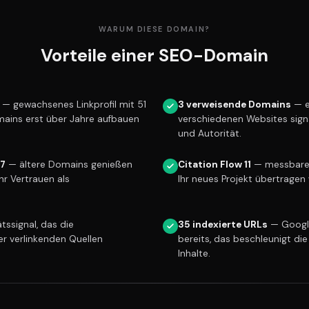
WARUM DIESE DOMAIN?
Vorteile einer SEO-Domain
— gewachsenes Linkprofil mit 51
3 verweisende Domains
— e
mains erst über Jahre aufbauen
verschiedenen Websites sign
und Autorität.
17
— ältere Domains genießen
Citation Flow 11
— messbare L
r Vertrauen als
Ihr neues Projekt übertragen 
tssignal, das die
35 indexierte URLs
— Googl
er verlinkenden Quellen
bereits, das beschleunigt die
Inhalte.